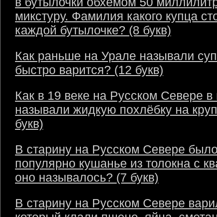
в бутылочки обхёмом 50 миллилит
микстуру. Фамилия какого купца ст
каждой бутылочке? (8 букв)
Как раньше на Урале называли суп
быстро варится? (12 букв)
Как в 19 веке на Русском Севере в
называли жидкую похлёбку на круп
букв)
В старину на Русском Севере был
популярно кушанье из толокна с кв
оно называлось? (7 букв)
В старину на Русском Севере варил