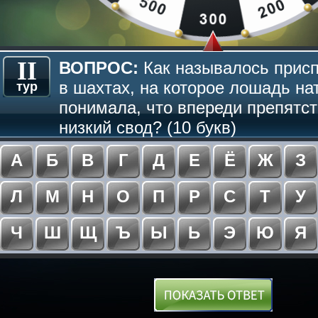
II
ВОПРОС:
Как называлось прис
в шахтах, на которое лошадь на
тур
понимала, что впереди препятст
низкий свод? (10 букв)
А
Б
В
Г
Д
Е
Ё
Ж
З
Л
М
Н
О
П
Р
С
Т
У
Ч
Ш
Щ
Ъ
Ы
Ь
Э
Ю
Я