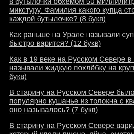
в бутылочки обхёмом 50 миллилит
микстуру. Фамилия какого купца ст
каждой бутылочке? (8 букв)
Как раньше на Урале называли суп
быстро варится? (12 букв)
Как в 19 веке на Русском Севере в
называли жидкую похлёбку на круп
букв)
В старину на Русском Севере был
популярно кушанье из толокна с кв
оно называлось? (7 букв)
В старину на Русском Севере варил