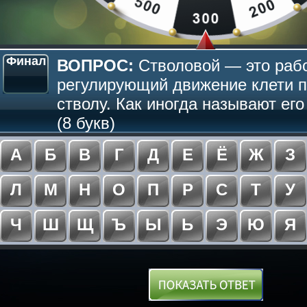
Финал
ВОПРОС:
Стволовой — это раб
регулирующий движение клети 
стволу. Как иногда называют ег
(8 букв)
А
Б
В
Г
Д
Е
Ё
Ж
З
Л
М
Н
О
П
Р
С
Т
У
Ч
Ш
Щ
Ъ
Ы
Ь
Э
Ю
Я