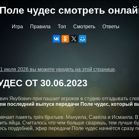
Поле чудес cмотреть онлай
Игра
Правила
Топ
Смотреть
Ответы
1 июля 2026 вы можете увидеть на этой странице
.
ДЕС ОТ 30.06.2023
вич Якубович приглашает игроков в студию отгадывать сло
ем последний выпуск передачи Поле чудес, который в
ечает память трёх братьев: Мануила, Савёла и Исмаила. В
рить яйца. Считалось что чем больше сваришь, тем лучше бу
тесь поудобней, эфир передачи Поле чудес начнётся сразу