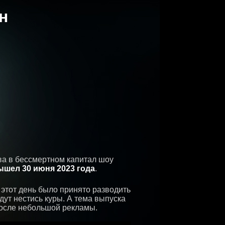
н
ва в бессмертном капитал шоу
ышел 30 июня 2023 года
.
 этот день было принято разводить
дут нестись куры. А тема выпуска
 после небольшой рекламы.