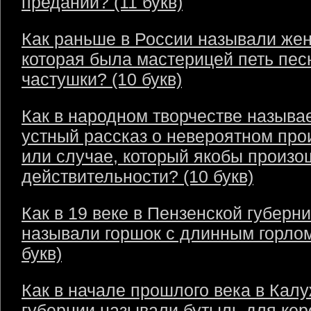
преданий? (11 букв)
Как раньше в России называли же
которая была мастерицей петь пес
частушки? (10 букв)
Как в народном творчестве называ
устный рассказ о невероятном пр
или случае, который якобы произо
действительности? (10 букв)
Как в 19 веке в Пензенской губерн
называли горшок с длинным горлом
букв)
Как в начале прошлого века в Кал
губернии называли бутыль для кер