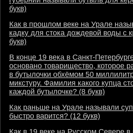
букв)
Как в прошлом веке на Урале назы
кадку для стока дождевой воды с 
букв)
В конце 19 века в Санкт-Петербург
основано товарищество, которое р
в бутылочки обхёмом 50 миллилит
микстуру. Фамилия какого купца ст
каждой бутылочке? (8 букв)
Как раньше на Урале называли суп
быстро варится? (12 букв)
Как в 19 веке на Русском Севере в