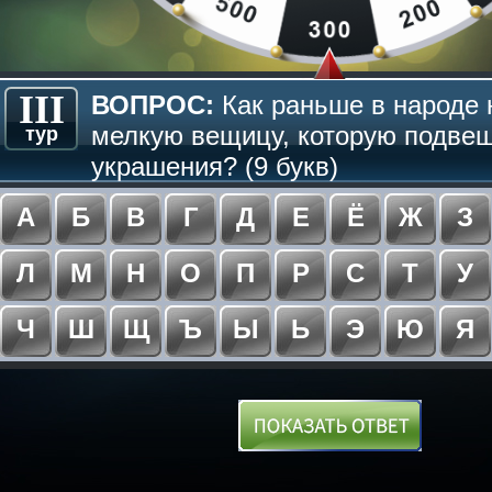
III
ВОПРОС:
Как раньше в народе
мелкую вещицу, которую подве
тур
украшения? (9 букв)
А
Б
В
Г
Д
Е
Ё
Ж
З
Л
М
Н
О
П
Р
С
Т
У
Ч
Ш
Щ
Ъ
Ы
Ь
Э
Ю
Я