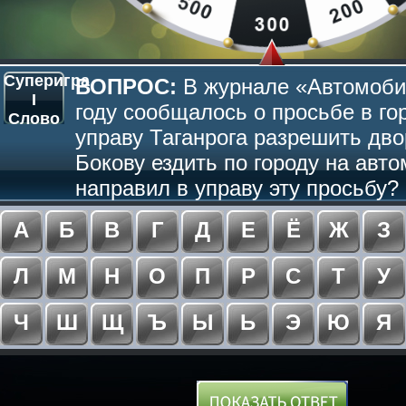
Суперигра
ВОПРОС:
В журнале «Автомоби
I
году сообщалось о просьбе в го
Слово
управу Таганрога разрешить дв
Бокову ездить по городу на авто
направил в управу эту просьбу? 
А
Б
В
Г
Д
Е
Ё
Ж
З
Л
М
Н
О
П
Р
С
Т
У
Ч
Ш
Щ
Ъ
Ы
Ь
Э
Ю
Я