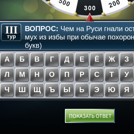
III
ВОПРОС:
Чем на Руси гнали ос
мух из избы при обычае похорон
тур
букв)
А
Б
В
Г
Д
Е
Ё
Ж
З
Л
М
Н
О
П
Р
С
Т
У
Ч
Ш
Щ
Ъ
Ы
Ь
Э
Ю
Я