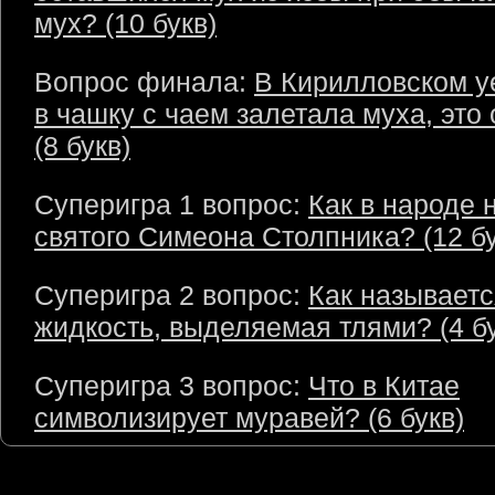
мух? (10 букв)
Вопрос финала:
В Кирилловском у
в чашку с чаем залетала муха, эт
(8 букв)
Суперигра 1 вопрос:
Как в народе 
святого Симеона Столпника? (12 бу
Суперигра 2 вопрос:
Как называетс
жидкость, выделяемая тлями? (4 бу
Суперигра 3 вопрос:
Что в Китае
символизирует муравей? (6 букв)