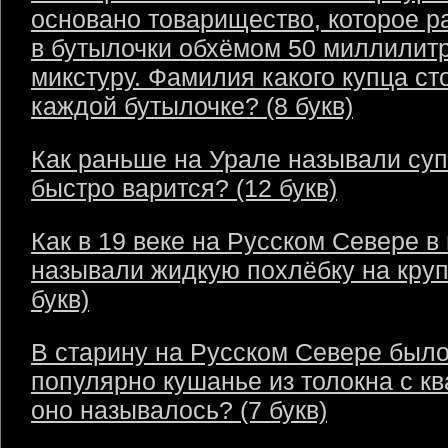
основано товарищество, которое р
в бутылочки обхёмом 50 миллилит
микстуру. Фамилия какого купца ст
каждой бутылочке? (8 букв)
Как раньше на Урале называли суп
быстро варится? (12 букв)
Как в 19 веке на Русском Севере в
называли жидкую похлёбку на круп
букв)
В старину на Русском Севере был
популярно кушанье из толокна с кв
оно называлось? (7 букв)