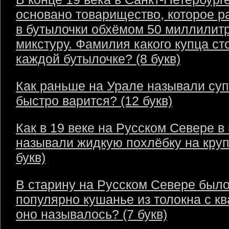
основано товарищество, которое р
в бутылочки обхёмом 50 миллилит
микстуру. Фамилия какого купца ст
каждой бутылочке? (8 букв)
Как раньше на Урале называли суп
быстро варится? (12 букв)
Как в 19 веке на Русском Севере в
называли жидкую похлёбку на круп
букв)
В старину на Русском Севере был
популярно кушанье из толокна с кв
оно называлось? (7 букв)