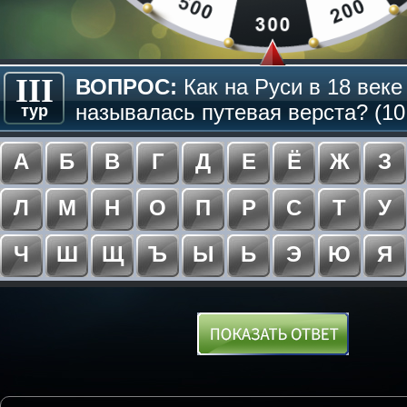
III
ВОПРОС:
Как на Руси в 18 веке
называлась путевая верста? (10
тур
А
Б
В
Г
Д
Е
Ё
Ж
З
Л
М
Н
О
П
Р
С
Т
У
Ч
Ш
Щ
Ъ
Ы
Ь
Э
Ю
Я