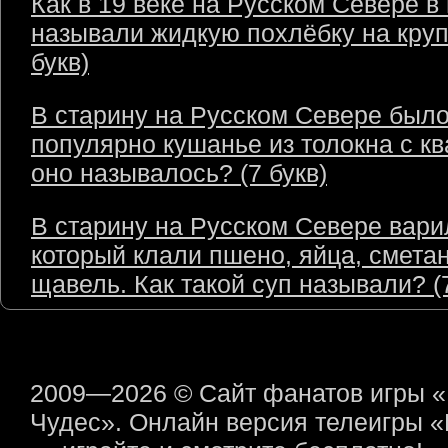
Как в 19 веке на Русском Севере в
называли жидкую похлёбку на круп
букв)
В старину на Русском Севере был
популярно кушанье из толокна с кв
оно называлось? (7 букв)
В старину на Русском Севере варил
который клали пшено, яйца, сметан
щавель. Как такой суп называли? (7
2009—2026 © Сайт фанатов игры 
Чудес». Онлайн версия телеигры 