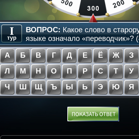
I
ВОПРОС:
Какое слово в старор
языке означало «переводчик»? (
тур
А
Б
В
Г
Д
Е
Ё
Ж
З
Л
М
Н
О
П
Р
С
Т
У
Ч
Ш
Щ
Ъ
Ы
Ь
Э
Ю
Я