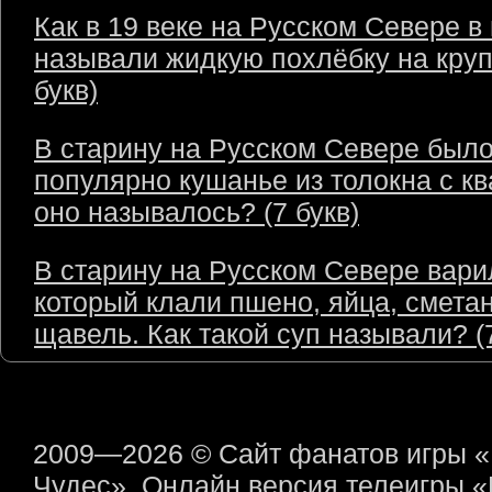
Как в 19 веке на Русском Севере в
называли жидкую похлёбку на круп
букв)
В старину на Русском Севере был
популярно кушанье из толокна с кв
оно называлось? (7 букв)
В старину на Русском Севере варил
который клали пшено, яйца, сметан
щавель. Как такой суп называли? (7
2009—2026 © Сайт фанатов игры 
Чудес». Онлайн версия телеигры 