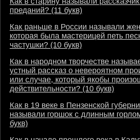
Как в старину называли рассказчик
преданий? (11 букв)
Как раньше в России называли же
которая была мастерицей петь пес
частушки? (10 букв)
Как в народном творчестве называ
устный рассказ о невероятном пр
или случае, который якобы произо
действительности? (10 букв)
Как в 19 веке в Пензенской губерн
называли горшок с длинным горлом
букв)
Как в начале прошлого века в Кал