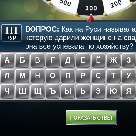
III
ВОПРОС:
Как на Руси называла
которую дарили женщине на сва
тур
она все успевала по хозяйству? 
А
Б
В
Г
Д
Е
Ё
Ж
З
Л
М
Н
О
П
Р
С
Т
У
Ч
Ш
Щ
Ъ
Ы
Ь
Э
Ю
Я