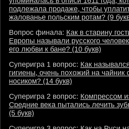
упоминалась в описи 1611 года, ко
подлежала продаже, чтобы уплати
жалованье польским ротам? (9 букв
Вопрос финала:
Как в старину гост
Европы называли русского человек
его любви к бане? (10 букв)
Суперигра 1 вопрос:
Как называлс
гигиены, очень похожий на чайник
носиком? (14 букв)
Суперигра 2 вопрос:
Компрессом из
Средние века пытались лечить зуб
(5 букв)
Суперигра 3 вопрос:
Как на Руси н