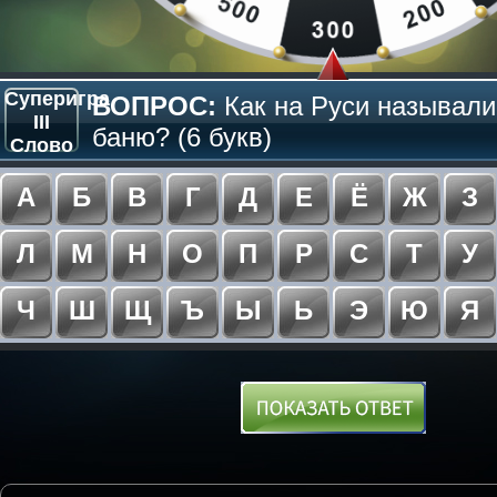
Суперигра
ВОПРОС:
Как на Руси называли
III
баню? (6 букв)
Слово
А
Б
В
Г
Д
Е
Ё
Ж
З
Л
М
Н
О
П
Р
С
Т
У
Ч
Ш
Щ
Ъ
Ы
Ь
Э
Ю
Я