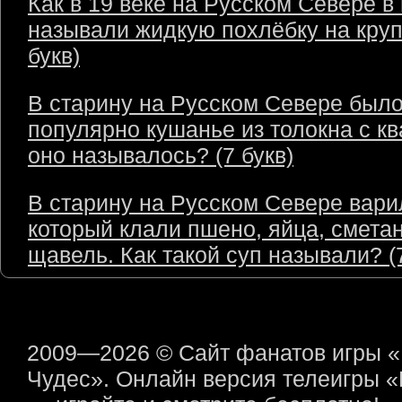
Как в 19 веке на Русском Севере в
называли жидкую похлёбку на круп
букв)
В старину на Русском Севере был
популярно кушанье из толокна с кв
оно называлось? (7 букв)
В старину на Русском Севере варил
который клали пшено, яйца, сметан
щавель. Как такой суп называли? (7
2009—2026 © Сайт фанатов игры 
Чудес». Онлайн версия телеигры 