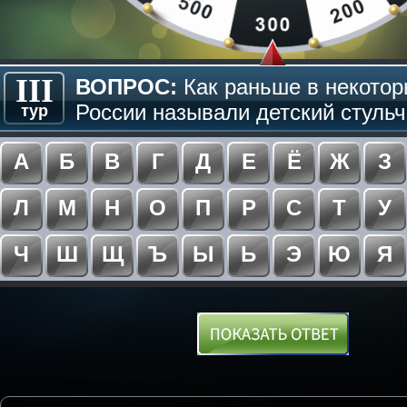
III
ВОПРОС:
Как раньше в некотор
России называли детский стульчи
тур
А
Б
В
Г
Д
Е
Ё
Ж
З
Л
М
Н
О
П
Р
С
Т
У
Ч
Ш
Щ
Ъ
Ы
Ь
Э
Ю
Я