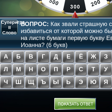
Суперигра
ВОПРОС:
Как звали страшную с
II
избавиться от которой можно бы
Слово
на листе бумаги первую букву Е
Иоанна? (6 букв)
А
Б
В
Г
Д
Е
Ё
Ж
З
Л
М
Н
О
П
Р
С
Т
У
Ч
Ш
Щ
Ъ
Ы
Ь
Э
Ю
Я