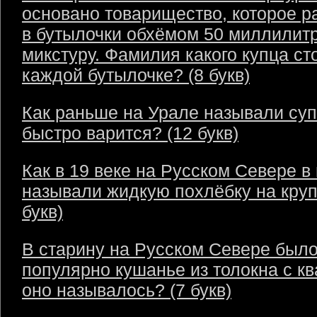
основано товарищество, которое р
в бутылочки обхёмом 50 миллилит
микстуру. Фамилия какого купца ст
каждой бутылочке? (8 букв)
Как раньше на Урале называли суп
быстро варится? (12 букв)
Как в 19 веке на Русском Севере в
называли жидкую похлёбку на круп
букв)
В старину на Русском Севере был
популярно кушанье из толокна с кв
оно называлось? (7 букв)