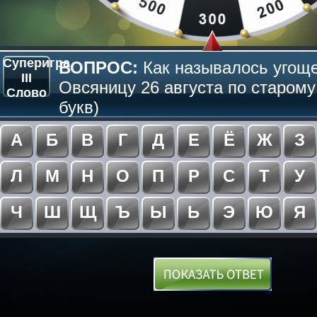
Суперигра
ВОПРОС:
Как называлось угощ
III
Овсяницу 26 августа по старому
Слово
букв)
А
Б
В
Г
Д
Е
Ё
Ж
З
Л
М
Н
О
П
Р
С
Т
У
Ч
Ш
Щ
Ъ
Ы
Ь
Э
Ю
Я