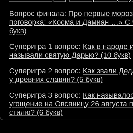
Вопрос финала:
Про первые моро
поговорка: «Косма и Дамиан …» С 
букв)
Суперигра 1 вопрос:
Как в народе 
называли святую Дарью? (10 букв)
Суперигра 2 вопрос:
Как звали Де
у древних славян? (5 букв)
Суперигра 3 вопрос:
Как называло
угощение на Овсяницу 26 августа 
стилю? (6 букв)