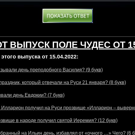
Т ВЫПУСК ПОЛЕ ЧУДЕС ОТ 15
этого выпуска от 15.04.2022:
азывали день преподобного Василия? (9 букв)
праздник, который отвечали на Руси 21 января? (8 букв)
ывали день Евдокии? (7 букв)
Илларион получил на Руси прозвище «Илларион – выверни
озвище в народе получил святой Иеремия? (12 букв)
бранный на Ильин день, избавлял от «очного …» Чего? (6 б