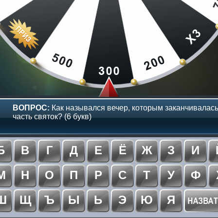
ВОПРОС:
Как назывался вечер, которым заканчивалась
часть святок? (6 букв)
Б
В
Г
Д
Е
Ё
Ж
З
И
М
Н
О
П
Р
С
Т
У
Ф
Ш
Щ
Ъ
Ы
Ь
Э
Ю
Я