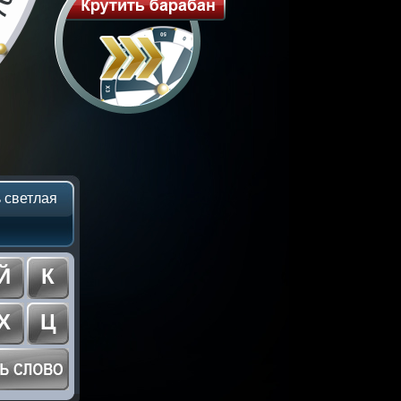
 светлая
Й
К
Х
Ц