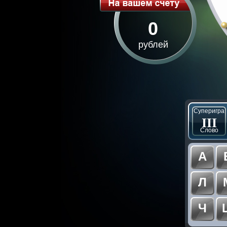
0
рублей
Суперигра
III
Слово
А
Л
Ч