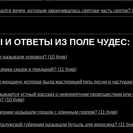
ался вечер, которым заканчивалась светлая часть святок? (
И ОТВЕТЫ ИЗ ПОЛЕ ЧУДЕС:
 называли хоровод? (10 букв)
зчика сказок и преданий? (11 букв)
 женщину, которая была мастерицей петь песни и частушки?
зывается устный рассказ о невероятном происшествии или 
? (10 букв)
бернии называли горшок с длинным горлом? (11 букв)
 Калужской губернии называли бутыль для керосина? (11 бук