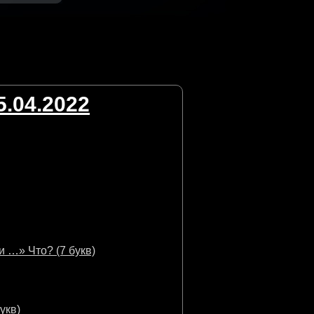
.04.2022
 …» Что? (7 букв)
укв)