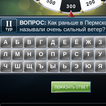
II
ВОПРОС:
Как раньше в Пермск
называли очень сильный ветер? 
тур
А
Б
В
Г
Д
Е
Ё
Ж
З
Л
М
Н
О
П
Р
С
Т
У
Ч
Ш
Щ
Ъ
Ы
Ь
Э
Ю
Я