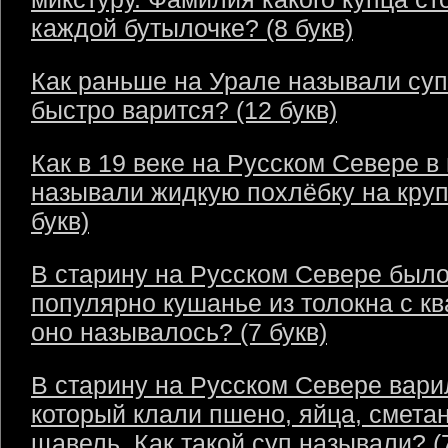
каждой бутылочке? (8 букв)
Как раньше на Урале называли суп
быстро варится? (12 букв)
Как в 19 веке на Русском Севере в
называли жидкую похлёбку на круп
букв)
В старину на Русском Севере был
популярно кушанье из толокна с кв
оно называлось? (7 букв)
В старину на Русском Севере варил
который клали пшено, яйца, сметан
щавель. Как такой суп называли? (7