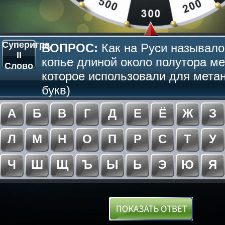
Суперигра
ВОПРОС:
Как на Руси называло
II
копье длиной около полутора ме
Слово
которое использовали для метан
букв)
А
Б
В
Г
Д
Е
Ё
Ж
З
Л
М
Н
О
П
Р
С
Т
У
Ч
Ш
Щ
Ъ
Ы
Ь
Э
Ю
Я