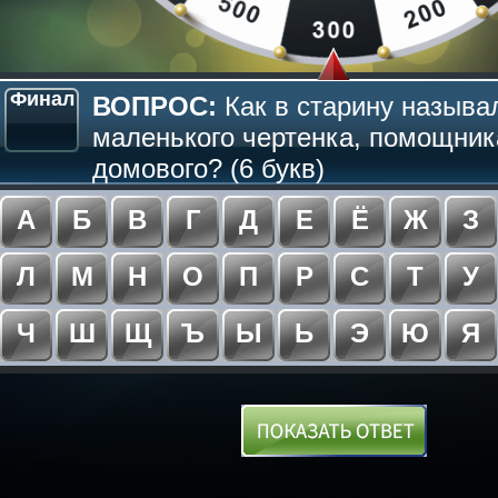
Финал
ВОПРОС:
Как в старину называ
маленького чертенка, помощник
домового? (6 букв)
А
Б
В
Г
Д
Е
Ё
Ж
З
Л
М
Н
О
П
Р
С
Т
У
Ч
Ш
Щ
Ъ
Ы
Ь
Э
Ю
Я