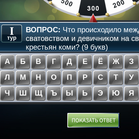
I
ВОПРОС:
Что происходило меж
сватовством и девичником на с
тур
крестьян коми? (9 букв)
А
Б
В
Г
Д
Е
Ё
Ж
З
Л
М
Н
О
П
Р
С
Т
У
Ч
Ш
Щ
Ъ
Ы
Ь
Э
Ю
Я