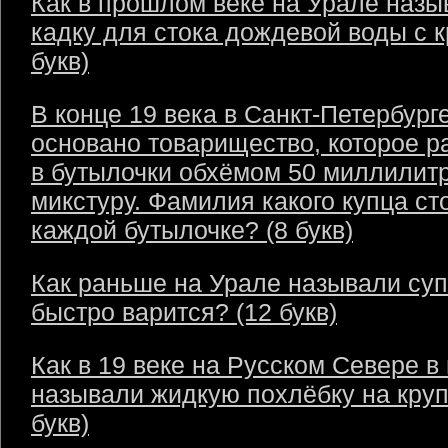
Как в прошлом веке на Урале назы
кадку для стока дождевой воды с 
букв)
В конце 19 века в Санкт-Петербург
основано товарищество, которое р
в бутылочки обхёмом 50 миллилит
микстуру. Фамилия какого купца ст
каждой бутылочке? (8 букв)
Как раньше на Урале называли суп
быстро варится? (12 букв)
Как в 19 веке на Русском Севере в
называли жидкую похлёбку на круп
букв)