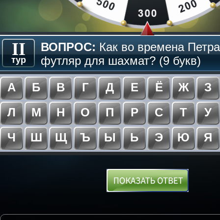
II
ВОПРОС:
Как во времена Петра
футляр для шахмат? (9 букв)
тур
А
Б
В
Г
Д
Е
Ё
Ж
З
Л
М
Н
О
П
Р
С
Т
У
Ч
Ш
Щ
Ъ
Ы
Ь
Э
Ю
Я