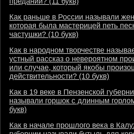
преданий? (11 букв)
Как раньше в России называли же
которая была мастерицей петь пес
частушки? (10 букв)
Как в народном творчестве называ
устный рассказ о невероятном пр
или случае, который якобы произо
действительности? (10 букв)
Как в 19 веке в Пензенской губерн
называли горшок с длинным горлом
букв)
Как в начале прошлого века в Кал
губернии называли бутыль для кер