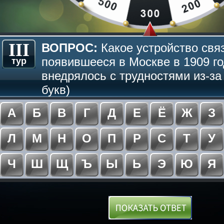
III
ВОПРОС:
Какое устройство связ
появившееся в Москве в 1909 го
тур
внедрялось с трудностями из-за
букв)
А
Б
В
Г
Д
Е
Ё
Ж
З
Л
М
Н
О
П
Р
С
Т
У
Ч
Ш
Щ
Ъ
Ы
Ь
Э
Ю
Я