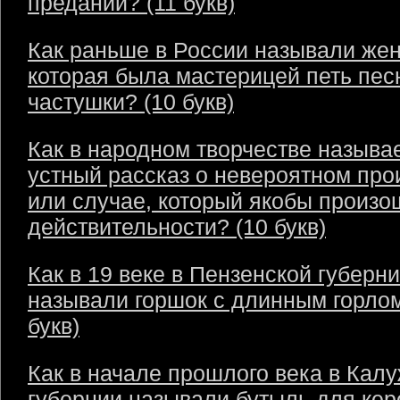
преданий? (11 букв)
Как раньше в России называли же
которая была мастерицей петь пес
частушки? (10 букв)
Как в народном творчестве называ
устный рассказ о невероятном пр
или случае, который якобы произо
действительности? (10 букв)
Как в 19 веке в Пензенской губерн
называли горшок с длинным горлом
букв)
Как в начале прошлого века в Кал
губернии называли бутыль для кер