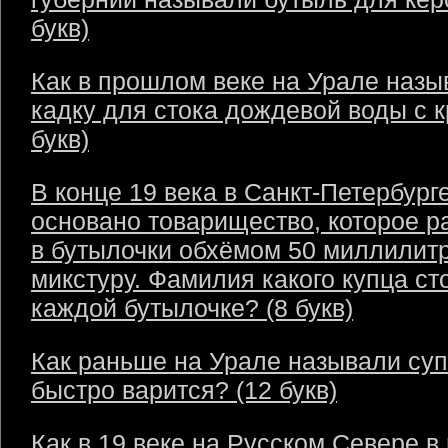
букв)
Как в прошлом веке на Урале назы
кадку для стока дождевой воды с 
букв)
В конце 19 века в Санкт-Петербург
основано товарищество, которое р
в бутылочки обхёмом 50 миллилит
микстуру. Фамилия какого купца ст
каждой бутылочке? (8 букв)
Как раньше на Урале называли суп
быстро варится? (12 букв)
Как в 19 веке на Русском Севере в