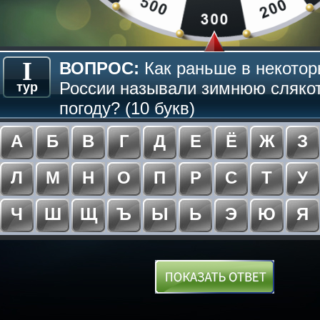
I
ВОПРОС:
Как раньше в некотор
России называли зимнюю сляко
тур
погоду? (10 букв)
А
Б
В
Г
Д
Е
Ё
Ж
З
Л
М
Н
О
П
Р
С
Т
У
Ч
Ш
Щ
Ъ
Ы
Ь
Э
Ю
Я