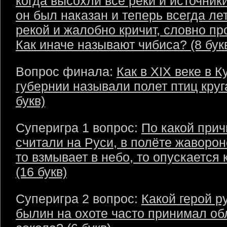
когда высохли все реки и источники
он был наказан и теперь всегда ле
рекой и жалобно кричит, словно пр
Как иначе называют чибиса? (8 бук
Вопрос финала:
Как в XIX веке в К
губернии называли полет птиц круг
букв)
Суперигра 1 вопрос:
По какой прич
считали на Руси, в полёте жаворо
то взмывает в небо, то опускается 
(16 букв)
Суперигра 2 вопрос:
Какой герой р
былин на охоте часто принимал об