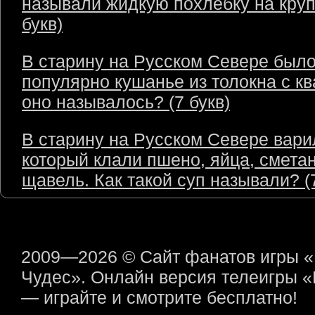
называли жидкую похлёбку на круп
букв)
В старину на Русском Севере был
популярно кушанье из толокна с кв
оно называлось? (7 букв)
В старину на Русском Севере варил
который клали пшено, яйца, сметан
щавель. Как такой суп называли? (7
2009—2026 © Сайт фанатов игры 
Чудес». Онлайн версия телеигры 
— играйте и смотрите бесплатно!