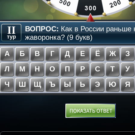
II
ВОПРОС:
Как в России раньше
жаворонка? (9 букв)
тур
А
Б
В
Г
Д
Е
Ё
Ж
З
Л
М
Н
О
П
Р
С
Т
У
Ч
Ш
Щ
Ъ
Ы
Ь
Э
Ю
Я