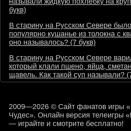
называли жидкую похлёбку на круп
букв)
В старину на Русском Севере был
популярно кушанье из толокна с кв
оно называлось? (7 букв)
В старину на Русском Севере варил
который клали пшено, яйца, сметан
щавель. Как такой суп называли? (7
2009—2026 © Сайт фанатов игры 
Чудес». Онлайн версия телеигры 
— играйте и смотрите бесплатно!