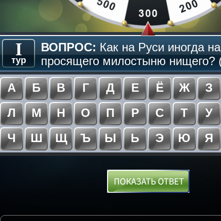
I
ВОПРОС:
Как на Руси иногда н
просящего милостыню нищего? (
тур
А
Б
В
Г
Д
Е
Ё
Ж
З
Л
М
Н
О
П
Р
С
Т
У
Ч
Ш
Щ
Ъ
Ы
Ь
Э
Ю
Я