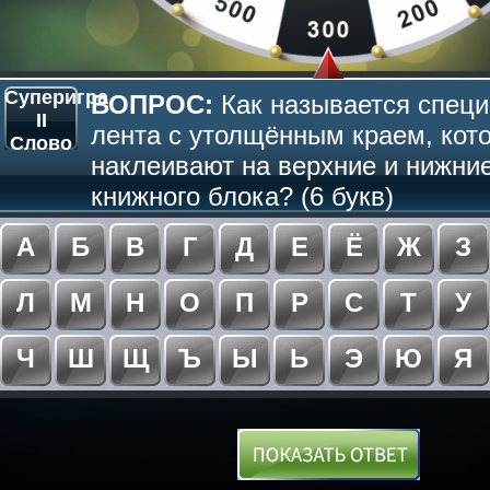
Суперигра
ВОПРОС:
Как называется спец
II
лента с утолщённым краем, кот
Слово
наклеивают на верхние и нижни
книжного блока? (6 букв)
А
Б
В
Г
Д
Е
Ё
Ж
З
Л
М
Н
О
П
Р
С
Т
У
Ч
Ш
Щ
Ъ
Ы
Ь
Э
Ю
Я