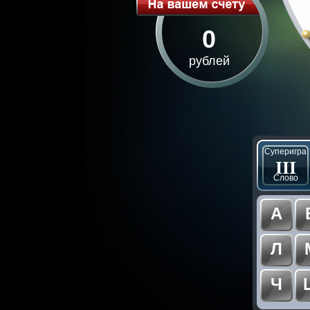
0
рублей
Суперигра
III
Слово
А
Л
Ч