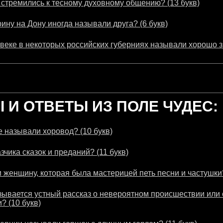
стремились к тесному духовному общению? (13 букв)
рину на Дону иногда называли друга? (6 букв)
X веке в некоторых российских губерниях называли хорошо 
И ОТВЕТЫ ИЗ ПОЛЕ ЧУДЕС:
 называли хоровод? (10 букв)
зчика сказок и преданий? (11 букв)
 женщину, которая была мастерицей петь песни и частушки?
зывается устный рассказ о невероятном происшествии или 
? (10 букв)