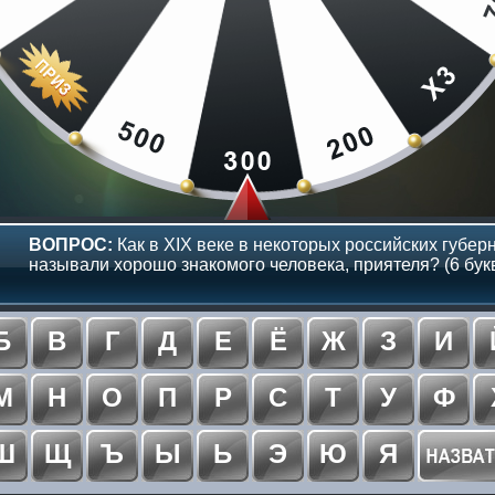
ВОПРОС:
Как в XIX веке в некоторых российских губер
называли хорошо знакомого человека, приятеля? (6 бук
Б
В
Г
Д
Е
Ё
Ж
З
И
М
Н
О
П
Р
С
Т
У
Ф
Ш
Щ
Ъ
Ы
Ь
Э
Ю
Я