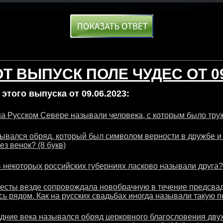
Т ВЫПУСК ПОЛЕ ЧУДЕС ОТ 09
этого выпуска от 09.06.2023:
 на Русском Севере называли человека, с которым было тру
зывался обряд, который был символом верности в дружбе и 
з венок? (8 букв)
 в некоторых российских губерниях ласково называли друга? 
есты везде сопровождала новобрачную в течение предсвад
ь рядом. Как на русских свадьбах иногда называли такую п
едние века назывался обряд церковного благословения двух