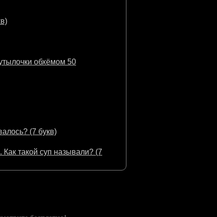
в)
бутылочки обхёмом 50
алось? (7 букв)
 Как такой суп называли? (7