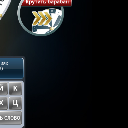
ниях
в)
Й
К
Х
Ц