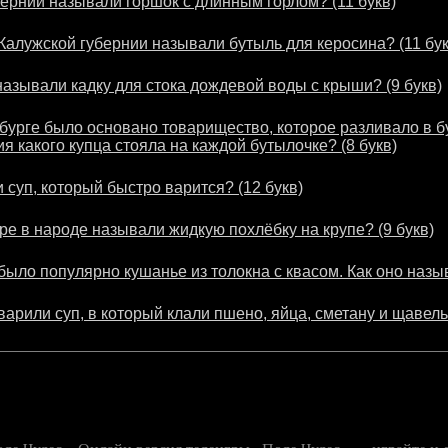
бернии называли горшок с длинным горлом? (11 букв)
 Калужской губернии называли бутыль для керосина? (11 бук
называли кадку для стока дождевой воды с крыши? (9 букв)
рбурге было основано товарищество, которое разливало в 
я какого купца стояла на каждой бутылочке? (8 букв)
 суп, который быстро варится? (12 букв)
ре в народе называли жидкую похлёбку на крупе? (9 букв)
было популярно кушанье из толокна с квасом. Как оно назыв
арили суп, в который клали пшено, яйца, сметану и щавель.