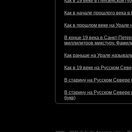
Как в 19 веке в Пензенской гу
Как в начале прошлого века в
Как в прошлом веке на Урале 
В конце 19 века в Санкт-Пете
миллилитров микстуру. Фамили
Как раньше на Урале называли
Как в 19 веке на Русском Севе
В старину на Русском Севере 
В старину на Русском Севере в
букв)