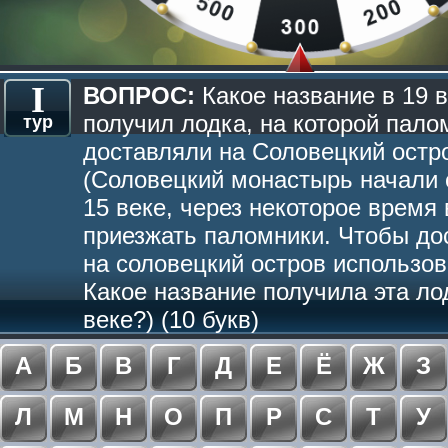
I
ВОПРОС:
Какое название в 19 
получил лодка, на которой пало
тур
доставляли на Соловецкий остр
(Соловецкий монастырь начали 
15 веке, через некоторое время 
приезжать паломники. Чтобы до
на соловецкий остров использов
Какое название получила эта ло
веке?) (10 букв)
А
Б
В
Г
Д
Е
Ё
Ж
З
Л
М
Н
О
П
Р
С
Т
У