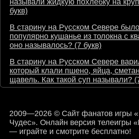
называли жидкую похлёбку на круп
букв)
В старину на Русском Севере был
популярно кушанье из толокна с кв
оно называлось? (7 букв)
В старину на Русском Севере варил
который клали пшено, яйца, сметан
щавель. Как такой суп называли? (7
2009—2026 © Сайт фанатов игры 
Чудес». Онлайн версия телеигры 
— играйте и смотрите бесплатно!