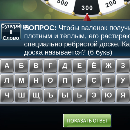
Суперигра
ВОПРОС:
Чтобы валенок получ
II
плотным и тёплым, его растираю
Слово
специально ребристой доске. Ка
доска называется? (6 букв)
А
Б
В
Г
Д
Е
Ё
Ж
З
Л
М
Н
О
П
Р
С
Т
У
Ч
Ш
Щ
Ъ
Ы
Ь
Э
Ю
Я