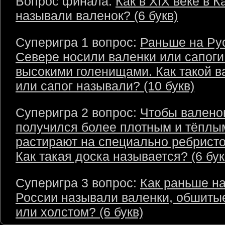
Вопрос финала:
Как в XIX веке в 
называли валенок? (6 букв)
Суперигра 1 вопрос:
Раньше на Ру
Севере носили валенки или сапоги
высокими голенищами. Как такой в
или сапог называли? (10 букв)
Суперигра 2 вопрос:
Чтобы валено
получился более плотным и тёплым
растирают на специально ребристо
Как такая доска называется? (6 бук
Суперигра 3 вопрос:
Как раньше на
России называли валенки, обшиты
или холстом? (6 букв)