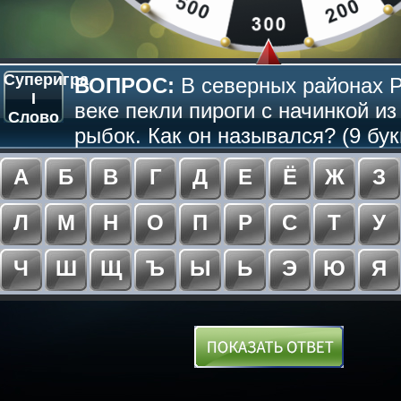
Суперигра
ВОПРОС:
В северных районах Р
I
веке пекли пироги с начинкой и
Слово
рыбок. Как он назывался? (9 бук
А
Б
В
Г
Д
Е
Ё
Ж
З
Л
М
Н
О
П
Р
С
Т
У
Ч
Ш
Щ
Ъ
Ы
Ь
Э
Ю
Я