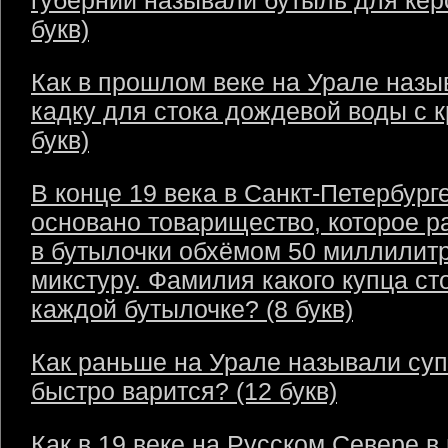
губернии называли бутыль для кер
букв)
Как в прошлом веке на Урале назы
кадку для стока дождевой воды с 
букв)
В конце 19 века в Санкт-Петербург
основано товарищество, которое р
в бутылочки обхёмом 50 миллилит
микстуру. Фамилия какого купца ст
каждой бутылочке? (8 букв)
Как раньше на Урале называли суп
быстро варится? (12 букв)
Как в 19 веке на Русском Севере в