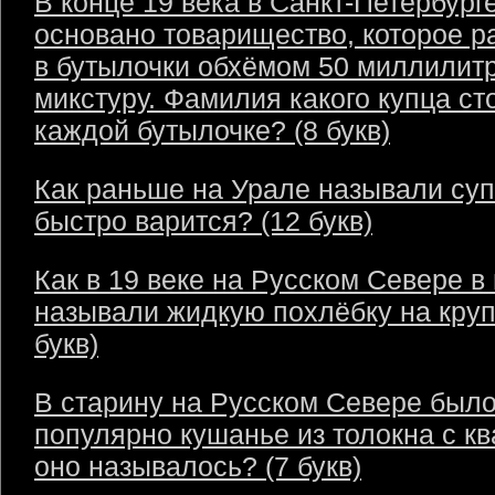
В конце 19 века в Санкт-Петербург
основано товарищество, которое р
в бутылочки обхёмом 50 миллилит
микстуру. Фамилия какого купца ст
каждой бутылочке? (8 букв)
Как раньше на Урале называли суп
быстро варится? (12 букв)
Как в 19 веке на Русском Севере в
называли жидкую похлёбку на круп
букв)
В старину на Русском Севере был
популярно кушанье из толокна с кв
оно называлось? (7 букв)