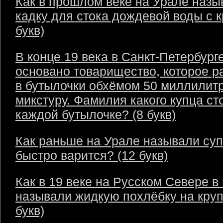
Как в прошлом веке на Урале назы
кадку для стока дождевой воды с 
букв)
В конце 19 века в Санкт-Петербург
основано товарищество, которое р
в бутылочки обхёмом 50 миллилит
микстуру. Фамилия какого купца ст
каждой бутылочке? (8 букв)
Как раньше на Урале называли суп
быстро варится? (12 букв)
Как в 19 веке на Русском Севере в
называли жидкую похлёбку на круп
букв)