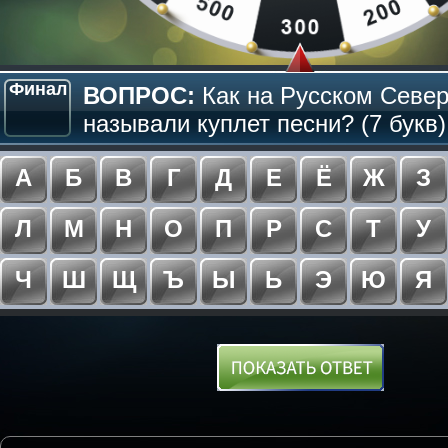
Финал
ВОПРОС:
Как на Русском Севе
называли куплет песни? (7 букв)
А
Б
В
Г
Д
Е
Ё
Ж
З
Л
М
Н
О
П
Р
С
Т
У
Ч
Ш
Щ
Ъ
Ы
Ь
Э
Ю
Я