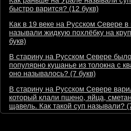
Как раньше на Урале называли суп
быстро варится? (12 букв)
Как в 19 веке на Русском Севере в
называли жидкую похлёбку на круп
букв)
В старину на Русском Севере был
популярно кушанье из толокна с кв
оно называлось? (7 букв)
В старину на Русском Севере варил
который клали пшено, яйца, сметан
щавель. Как такой суп называли? (7