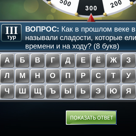
III
ВОПРОС:
Как в прошлом веке в
называли сладости, которые ели
тур
времени и на ходу? (8 букв)
А
Б
В
Г
Д
Е
Ё
Ж
З
Л
М
Н
О
П
Р
С
Т
У
Ч
Ш
Щ
Ъ
Ы
Ь
Э
Ю
Я