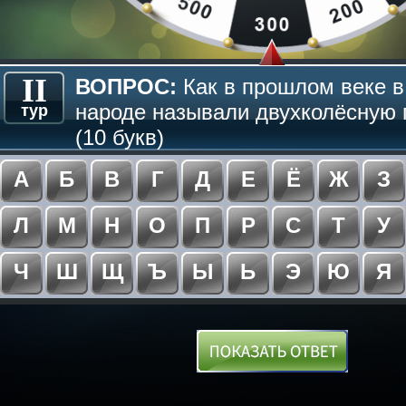
II
ВОПРОС:
Как в прошлом веке в
народе называли двухколёсную 
тур
(10 букв)
А
Б
В
Г
Д
Е
Ё
Ж
З
Л
М
Н
О
П
Р
С
Т
У
Ч
Ш
Щ
Ъ
Ы
Ь
Э
Ю
Я