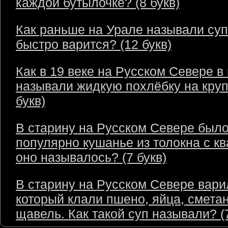
каждой бутылочке? (8 букв)
Как раньше на Урале называли суп
быстро варится? (12 букв)
Как в 19 веке на Русском Севере в
называли жидкую похлёбку на круп
букв)
В старину на Русском Севере был
популярно кушанье из толокна с кв
оно называлось? (7 букв)
В старину на Русском Севере варил
который клали пшено, яйца, сметан
щавель. Как такой суп называли? (7