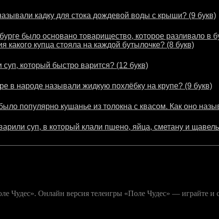
называли кадку для стока дождевой воды с крыши? (9 букв)
рбурге было основано товарищество, которое разливало в 
я какого купца стояла на каждой бутылочке? (8 букв)
 суп, который быстро варится? (12 букв)
ре в народе называли жидкую похлёбку на крупе? (9 букв)
было популярно кушанье из толокна с квасом. Как оно назыв
арили суп, в который клали пшено, яйца, сметану и щавель.
е Чудес». Онлайн версия телеигры «Поле Чудес» — играйте и с