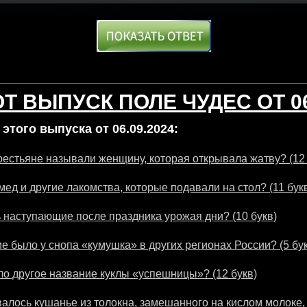
Т ВЫПУСК ПОЛЕ ЧУДЕС ОТ 06
этого выпуска от 06.09.2024:
крестьяне называли женщину, которая открывала жатву? (12 
мед и другие лакомства, которые подавали на стол? (11 бук
 наступающие после праздника урожая дни? (10 букв)
е было у снопа «кумушка» в других регионах России? (5 бу
ло другое название куклы «успешницы»? (12 букв)
валось кушанье из толокна, замешанного на кислом молоке,