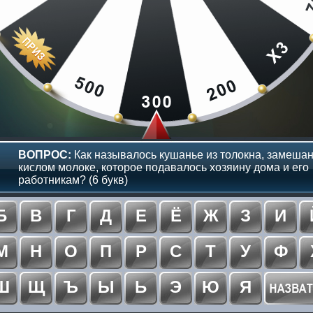
ВОПРОС:
Как называлось кушанье из толокна, замешан
кислом молоке, которое подавалось хозяину дома и его
работникам? (6 букв)
Б
В
Г
Д
Е
Ё
Ж
З
И
М
Н
О
П
Р
С
Т
У
Ф
Ш
Щ
Ъ
Ы
Ь
Э
Ю
Я