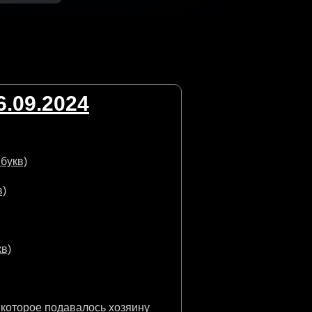
.09.2024
букв)
в)
кв)
 которое подавалось хозяину