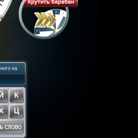
ного на
Й
К
Х
Ц