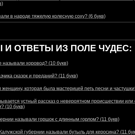
в)
али в народе тяжелую колесную соху? (6 букв)
И ОТВЕТЫ ИЗ ПОЛЕ ЧУДЕС:
 называли хоровод? (10 букв)
зчика сказок и преданий? (11 букв)
 женщину, которая была мастерицей петь песни и частушки?
зывается устный рассказ о невероятном происшествии или 
? (10 букв)
бернии называли горшок с длинным горлом? (11 букв)
 Калужской губернии называли бутыль для керосина? (11 бук