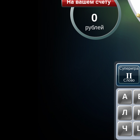
0
рублей
Суперигра
II
Слово
А
Л
Ч