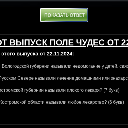
Т ВЫПУСК ПОЛЕ ЧУДЕС ОТ 22
этого выпуска от 22.11.2024:
 в Вологодской губернии называли недомогание у детей, связ
Русском Севере называли лечение домашними или знахарск
остромской губернии называли плохого лекаря? (7 букв)
Костромской области называли любое лекарство? (6 букв)