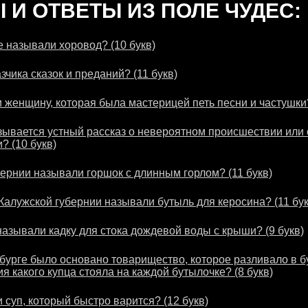
И ОТВЕТЫ ИЗ ПОЛЕ ЧУДЕС:
 называли хоровод? (10 букв)
зчика сказок и преданий? (11 букв)
 женщину, которая была мастерицей петь песни и частушки?
зывается устный рассказ о невероятном происшествии или 
? (10 букв)
бернии называли горшок с длинным горлом? (11 букв)
 Калужской губернии называли бутыль для керосина? (11 бук
называли кадку для стока дождевой воды с крыши? (9 букв)
рбурге было основано товарищество, которое разливало в 
я какого купца стояла на каждой бутылочке? (8 букв)
 суп, который быстро варится? (12 букв)