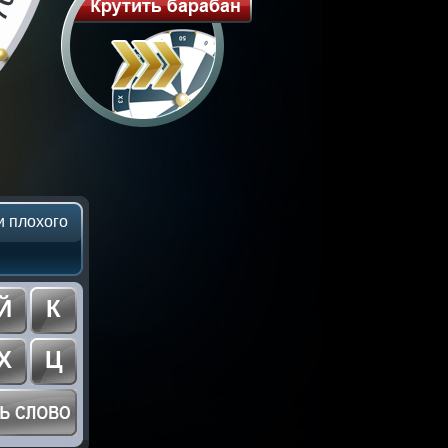
и плохого
Й
К
Х
Ц