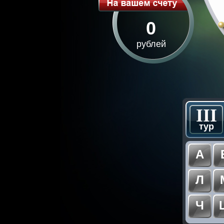
0
рублей
III
тур
А
Л
Ч