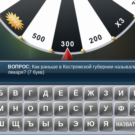
ВОПРОС:
Как раньше в Костромской губернии называл
лекаря? (7 букв)
Б
В
Г
Д
Е
Ё
Ж
З
И
М
Н
О
П
Р
С
Т
У
Ф
Ш
Щ
Ъ
Ы
Ь
Э
Ю
Я