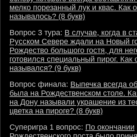
мелко порезанный лук и квас. Как 
называлось? (8 букв)
Вопрос 3 тура:
В случае, когда в с
Русском Севере ждали на Новый г
Рождество большого гостя, для нег
готовился специальный пирог. Как 
назывался? (9 букв)
Вопрос финала:
Выпечка всегда о
была на Рождественском столе. К
на Дону называли украшение из те
цветка на пироге? (8 букв)
Суперигра 1 вопрос:
По окончании
Рождественского поста было прин