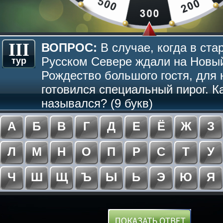
III
ВОПРОС:
В случае, когда в ста
Русском Севере ждали на Новый
тур
Рождество большого гостя, для 
готовился специальный пирог. К
назывался? (9 букв)
А
Б
В
Г
Д
Е
Ё
Ж
З
Л
М
Н
О
П
Р
С
Т
У
Ч
Ш
Щ
Ъ
Ы
Ь
Э
Ю
Я