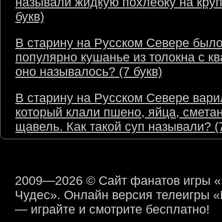
называли жидкую похлёбку на круп
букв)
В старину на Русском Севере был
популярно кушанье из толокна с кв
оно называлось? (7 букв)
В старину на Русском Севере варил
который клали пшено, яйца, сметан
щавель. Как такой суп называли? (7
2009—2026 © Сайт фанатов игры 
Чудес». Онлайн версия телеигры 
— играйте и смотрите бесплатно!