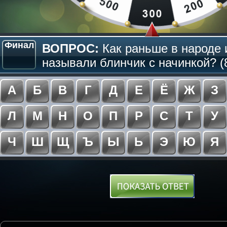
Финал
ВОПРОС:
Как раньше в народе 
называли блинчик с начинкой? (
А
Б
В
Г
Д
Е
Ё
Ж
З
Л
М
Н
О
П
Р
С
Т
У
Ч
Ш
Щ
Ъ
Ы
Ь
Э
Ю
Я