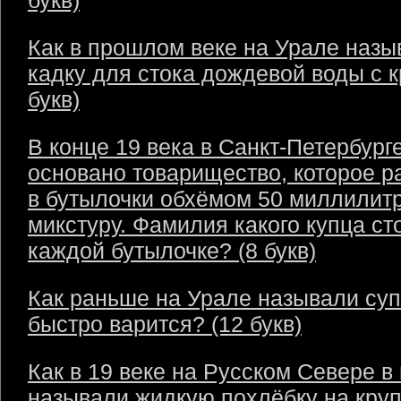
букв)
Как в прошлом веке на Урале назы
кадку для стока дождевой воды с 
букв)
В конце 19 века в Санкт-Петербург
основано товарищество, которое р
в бутылочки обхёмом 50 миллилит
микстуру. Фамилия какого купца ст
каждой бутылочке? (8 букв)
Как раньше на Урале называли суп
быстро варится? (12 букв)
Как в 19 веке на Русском Севере в
называли жидкую похлёбку на круп