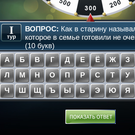
I
ВОПРОС:
Как в старину называ
которое в семье готовили не оч
тур
(10 букв)
А
Б
В
Г
Д
Е
Ё
Ж
З
Л
М
Н
О
П
Р
С
Т
У
Ч
Ш
Щ
Ъ
Ы
Ь
Э
Ю
Я