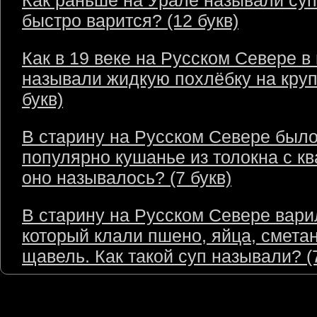
Как раньше на Урале называли суп
быстро варится? (12 букв)
Как в 19 веке на Русском Севере в
называли жидкую похлёбку на круп
букв)
В старину на Русском Севере был
популярно кушанье из толокна с кв
оно называлось? (7 букв)
В старину на Русском Севере варил
который клали пшено, яйца, сметан
щавель. Как такой суп называли? (7