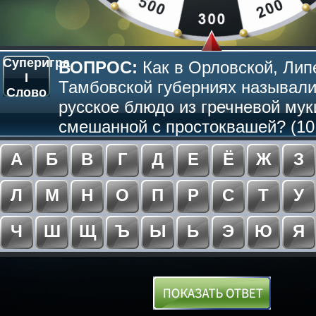
Суперигра
ВОПРОС:
Как в Орловской, Лип
I
Тамбовской губерниях называли
Слово
русское блюдо из гречневой мук
смешанной с простоквашей? (10
А
Б
В
Г
Д
Е
Ё
Ж
З
Л
М
Н
О
П
Р
С
Т
У
Ч
Ш
Щ
Ъ
Ы
Ь
Э
Ю
Я