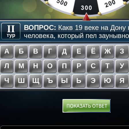
II
ВОПРОС:
Какв 19 веке на Дону
человека, который пел заунывно?
тур
А
Б
В
Г
Д
Е
Ё
Ж
З
Л
М
Н
О
П
Р
С
Т
У
Ч
Ш
Щ
Ъ
Ы
Ь
Э
Ю
Я