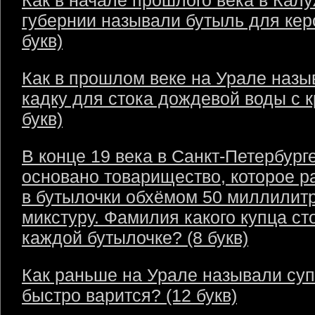
Как в начале прошлого века в Кал
губернии называли бутыль для кер
букв)
Как в прошлом веке на Урале назы
кадку для стока дождевой воды с 
букв)
В конце 19 века в Санкт-Петербург
основано товарищество, которое р
в бутылочки обхёмом 50 миллилит
микстуру. Фамилия какого купца ст
каждой бутылочке? (8 букв)
Как раньше на Урале называли суп
быстро варится? (12 букв)