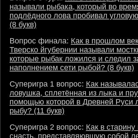
называли рыбака, который во врем
подлёдного лова пробивал углову
(8 букв)
Вопрос финала:
Как в прошлом век
Тверско йгубернии называли мостк
которые рыбак ложился и следил з
наполнением сети рыбой? (8 букв)
Суперигра 1 вопрос:
Как называла
ловушка, сплетённая из лыка и пру
помощью которой в Древней Руси 
рыбу? (11 букв)
Суперигра 2 вопрос:
Как в старину
снасть, представляювшую собой ле