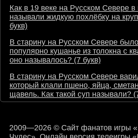
Как в 19 веке на Русском Севере в
называли жидкую похлёбку на круп
букв)
В старину на Русском Севере был
популярно кушанье из толокна с кв
оно называлось? (7 букв)
В старину на Русском Севере варил
который клали пшено, яйца, сметан
щавель. Как такой суп называли? (7
2009—2026 © Сайт фанатов игры 
Чудес». Онлайн версия телеигры 