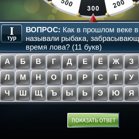
I
ВОПРОС:
Как в прошлом веке в
называли рыбака, забрасывающе
тур
время лова? (11 букв)
А
Б
В
Г
Д
Е
Ё
Ж
З
Л
М
Н
О
П
Р
С
Т
У
Ч
Ш
Щ
Ъ
Ы
Ь
Э
Ю
Я