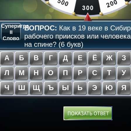
Суперигра
ВОПРОС:
Как в 19 веке в Сиби
II
рабочего приисков или человека
Слово
на спине? (6 букв)
А
Б
В
Г
Д
Е
Ё
Ж
З
Л
М
Н
О
П
Р
С
Т
У
Ч
Ш
Щ
Ъ
Ы
Ь
Э
Ю
Я