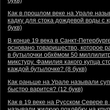
букв)
Как в прошлом веке на Урале назы
кадку для стока дождевой воды с 
букв)
В конце 19 века в Санкт-Петербург
основано товарищество, которое р
в бутылочки обхёмом 50 миллилит
микстуру. Фамилия какого купца ст
каждой бутылочке? (8 букв)
Как раньше на Урале называли суп
быстро варится? (12 букв)
Как в 19 веке на Русском Севере в
называли жидкую похлёбку на круп