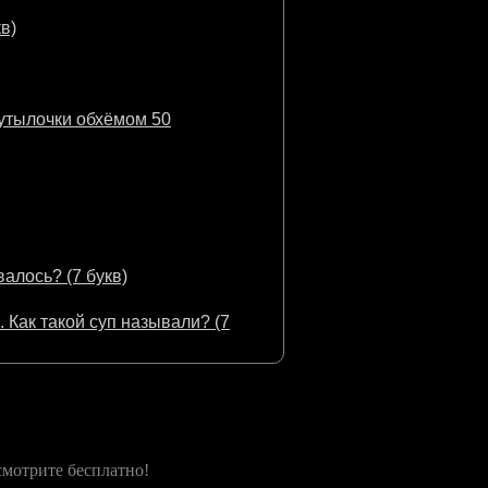
в)
бутылочки обхёмом 50
алось? (7 букв)
 Как такой суп называли? (7
мотрите бесплатно!