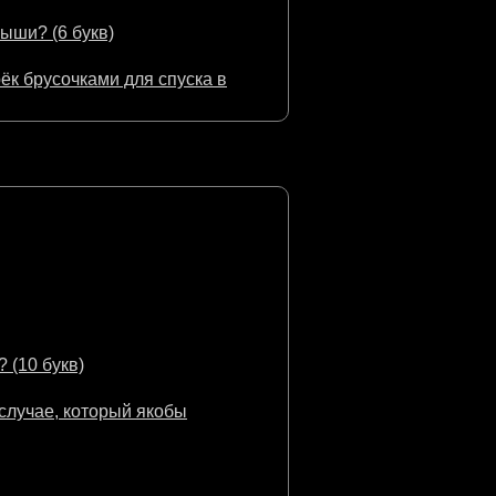
ыши? (6 букв)
ёк брусочками для спуска в
 (10 букв)
случае, который якобы