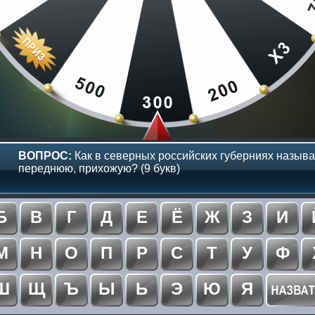
ВОПРОС:
Как в северных российских губерниях называ
переднюю, прихожую? (9 букв)
Б
В
Г
Д
Е
Ё
Ж
З
И
М
Н
О
П
Р
С
Т
У
Ф
Ш
Щ
Ъ
Ы
Ь
Э
Ю
Я