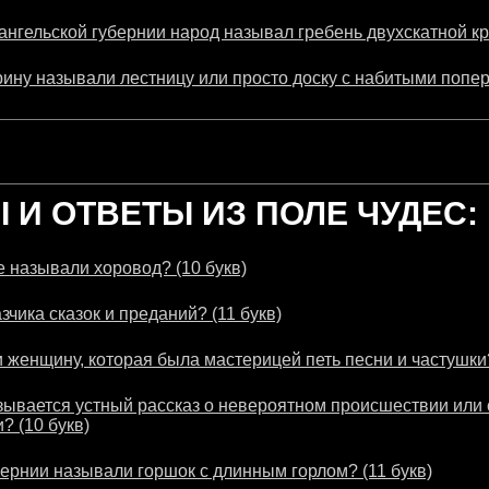
ангельской губернии народ называл гребень двухскатной кр
рину называли лестницу или просто доску с набитыми попер
И ОТВЕТЫ ИЗ ПОЛЕ ЧУДЕС:
 называли хоровод? (10 букв)
зчика сказок и преданий? (11 букв)
 женщину, которая была мастерицей петь песни и частушки?
зывается устный рассказ о невероятном происшествии или 
? (10 букв)
бернии называли горшок с длинным горлом? (11 букв)