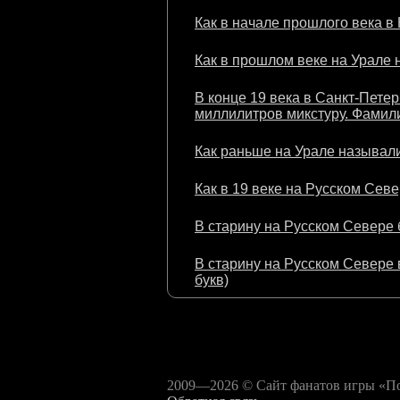
Как в начале прошлого века в
Как в прошлом веке на Урале 
В конце 19 века в Санкт-Пете
миллилитров микстуру. Фамили
Как раньше на Урале называли
Как в 19 веке на Русском Севе
В старину на Русском Севере 
В старину на Русском Севере в
букв)
2009—2026 © Сайт фанатов игры «Пол