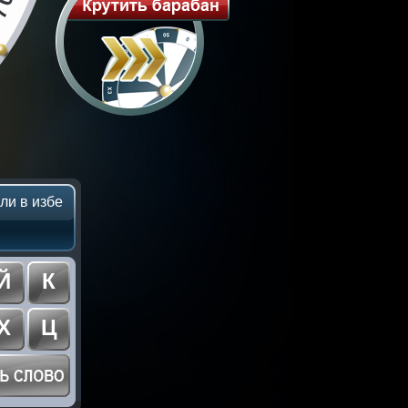
ли в избе
Й
К
Х
Ц