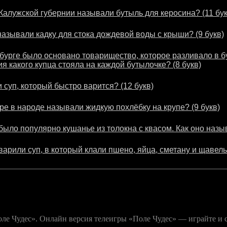
 Калужской губернии называли бутыль для керосина? (11 бук
называли кадку для стока дождевой воды с крыши? (9 букв)
рбурге было основано товарищество, которое разливало в 
я какого купца стояла на каждой бутылочке? (8 букв)
 суп, который быстро варится? (12 букв)
ре в народе называли жидкую похлёбку на крупе? (9 букв)
было популярно кушанье из толокна с квасом. Как оно назыв
арили суп, в который клали пшено, яйца, сметану и щавель.
е Чудес». Онлайн версия телеигры «Поле Чудес» — играйте и с