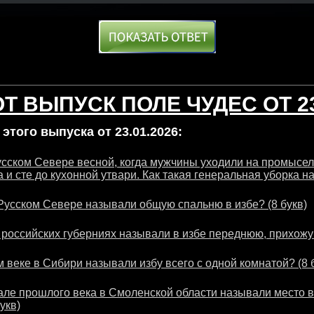
Т ВЫПУСК ПОЛЕ ЧУДЕС ОТ 23
этого выпуска от 23.01.2026:
усском Севере весной, когда мужчины уходили на промысел
а и сте до кухонной утвари. Как такая генеральная уборка н
Русском Севере называли общую спальню в избе? (8 букв)
 российских губерниях называли в избе переднюю, прихожую
 веке в Сибири называли избу всего с одной комнатой? (8 
чале прошлого века в Смоленской области называли место в
укв)