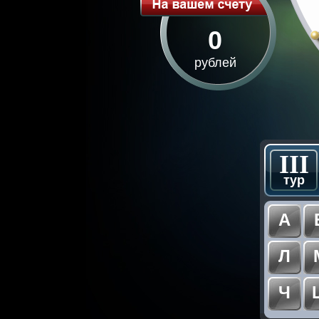
0
рублей
III
тур
А
Л
Ч