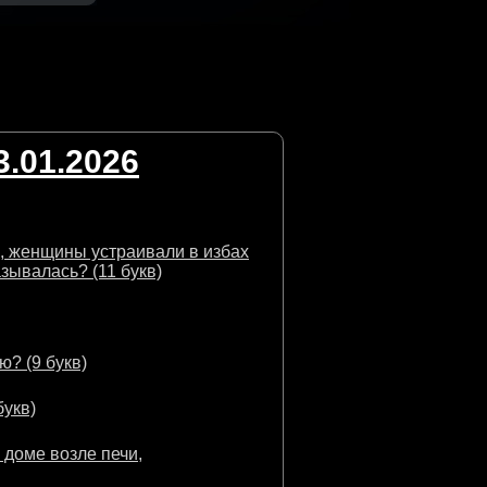
.01.2026
, женщины устраивали в избах
азывалась? (11 букв)
? (9 букв)
букв)
 доме возле печи,