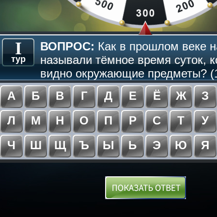
I
ВОПРОС:
Как в прошлом веке н
называли тёмное время суток, к
тур
видно окружающие предметы? (1
А
Б
В
Г
Д
Е
Ё
Ж
З
Л
М
Н
О
П
Р
С
Т
У
Ч
Ш
Щ
Ъ
Ы
Ь
Э
Ю
Я