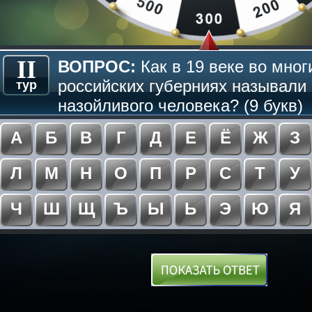
II
ВОПРОС:
Как в 19 веке во мног
российских губерниях называли
тур
назойливого человека? (9 букв)
А
Б
В
Г
Д
Е
Ё
Ж
З
Л
М
Н
О
П
Р
С
Т
У
Ч
Ш
Щ
Ъ
Ы
Ь
Э
Ю
Я