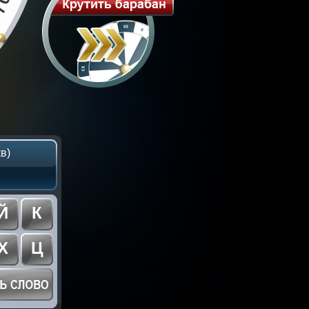
в)
Й
К
Х
Ц