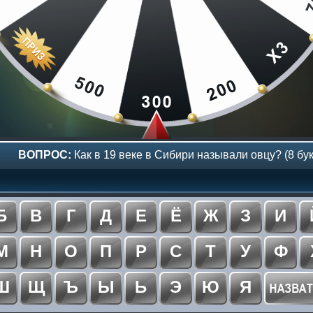
ВОПРОС:
Как в 19 веке в Сибири называли овцу? (8 бук
Б
В
Г
Д
Е
Ё
Ж
З
И
М
Н
О
П
Р
С
Т
У
Ф
Ш
Щ
Ъ
Ы
Ь
Э
Ю
Я