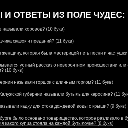
И ОТВЕТЫ ИЗ ПОЛЕ ЧУДЕС:
 называли хоровод? (10 букв)
зчика сказок и преданий? (11 букв)
 женщину, которая была мастерицей петь песни и частушки?
зывается устный рассказ о невероятном происшествии или 
? (10 букв)
бернии называли горшок с длинным горлом? (11 букв)
 Калужской губернии называли бутыль для керосина? (11 бук
называли кадку для стока дождевой воды с крыши? (9 букв)
рбурге было основано товарищество, которое разливало в 
я какого купца стояла на каждой бутылочке? (8 букв)