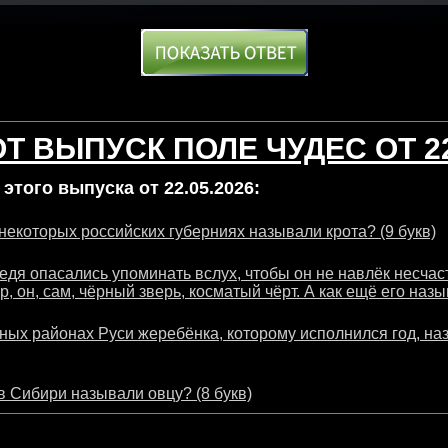
Т ВЫПУСК ПОЛЕ ЧУДЕС ОТ 22
этого выпуска от 22.05.2026:
 некоторых российских губерниях называли крота? (9 букв)
едя опасались упоминать вслух, чтобы он не навлёк несчаст
, он, сам, чёрный зверь, косматый чёрт. А как ещё его назы
зных районах Руси жеребёнка, которому исполнился год, на
 в Сибири называли овцу? (8 букв)