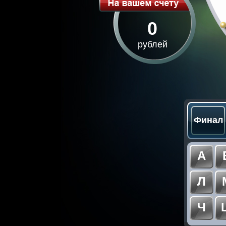
0
рублей
Финал
А
Л
Ч