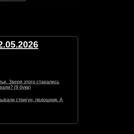
.05.2026
ье. Зверя этого старались
вали? (9 букв)
зывали стригун, ледошник. А