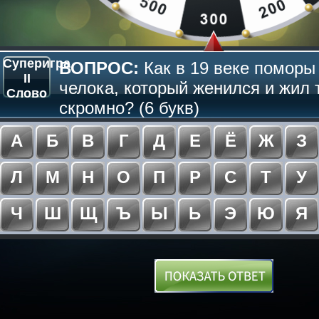
Суперигра
ВОПРОС:
Как в 19 веке поморы
II
челока, который женился и жил 
Слово
скромно? (6 букв)
А
Б
В
Г
Д
Е
Ё
Ж
З
Л
М
Н
О
П
Р
С
Т
У
Ч
Ш
Щ
Ъ
Ы
Ь
Э
Ю
Я