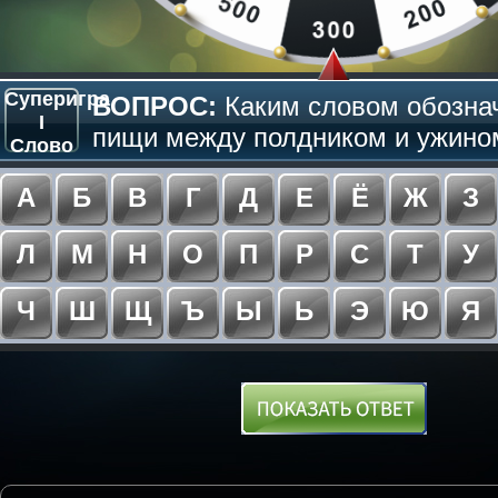
Суперигра
ВОПРОС:
Каким словом обозна
I
пищи между полдником и ужином
Слово
А
Б
В
Г
Д
Е
Ё
Ж
З
Л
М
Н
О
П
Р
С
Т
У
Ч
Ш
Щ
Ъ
Ы
Ь
Э
Ю
Я