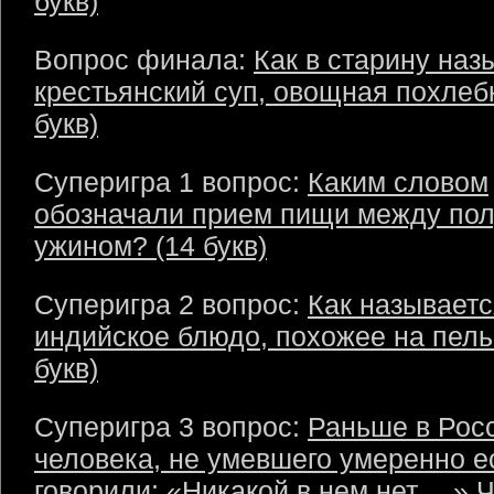
букв)
Вопрос финала:
Как в старину наз
крестьянский суп, овощная похлеб
букв)
Суперигра 1 вопрос:
Каким словом
обозначали прием пищи между пол
ужином? (14 букв)
Суперигра 2 вопрос:
Как называетс
индийское блюдо, похожее на пель
букв)
Суперигра 3 вопрос:
Раньше в Рос
человека, не умевшего умеренно е
говорили: «Никакой в нем нет …» Ч