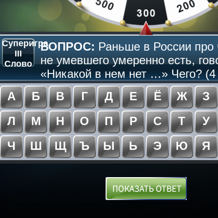
Суперигра
ВОПРОС:
Раньше в России про 
III
не умевшего умеренно есть, гов
Слово
«Никакой в нем нет …» Чего? (4
А
Б
В
Г
Д
Е
Ё
Ж
З
Л
М
Н
О
П
Р
С
Т
У
Ч
Ш
Щ
Ъ
Ы
Ь
Э
Ю
Я