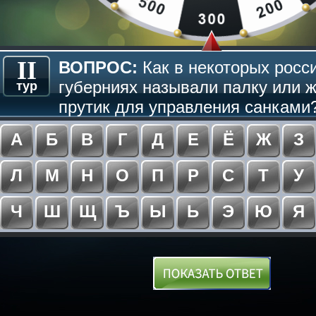
II
ВОПРОС:
Как в некоторых росс
губерниях называли палку или 
тур
прутик для управления санками?
А
Б
В
Г
Д
Е
Ё
Ж
З
Л
М
Н
О
П
Р
С
Т
У
Ч
Ш
Щ
Ъ
Ы
Ь
Э
Ю
Я