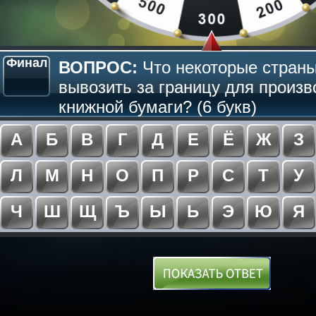
Финал
ВОПРОС:
Что некоторые стран
вывозить за границу для произв
книжной бумаги? (6 букв)
А
Б
В
Г
Д
Е
Ё
Ж
З
Л
М
Н
О
П
Р
С
Т
У
Ч
Ш
Щ
Ъ
Ы
Ь
Э
Ю
Я