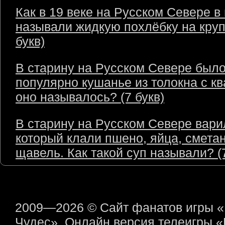
Как в 19 веке на Русском Севере в
называли жидкую похлёбку на круп
букв)
В старину на Русском Севере был
популярно кушанье из толокна с кв
оно называлось? (7 букв)
В старину на Русском Севере варил
который клали пшено, яйца, сметан
щавель. Как такой суп называли? (7
2009—2026 © Сайт фанатов игры 
Чудес». Онлайн версия телеигры 