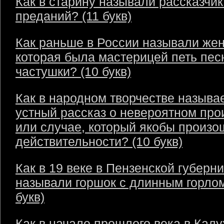
Как в старину называли рассказчик
преданий? (11 букв)
Как раньше в России называли же
которая была мастерицей петь пес
частушки? (10 букв)
Как в народном творчестве называ
устный рассказ о невероятном пр
или случае, который якобы произо
действительности? (10 букв)
Как в 19 веке в Пензенской губерн
называли горшок с длинным горлом
букв)
Как в начале прошлого века в Кал